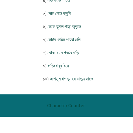
8)
বাক বাকম পায়রা
৫)
দোল দোল দুলুনি
৬)
ছেলে ঘুমাল পাড়া জুড়াল
৭)
নোটন নোটন পায়রা গুলি
৮)
খোকা যাবে শ্বশুর বাড়ি
৯)
ফড়িংবাবুর বিয়ে
১০)
আগডুম বাগডুম ঘোড়াডুম সাজে
Character Counter