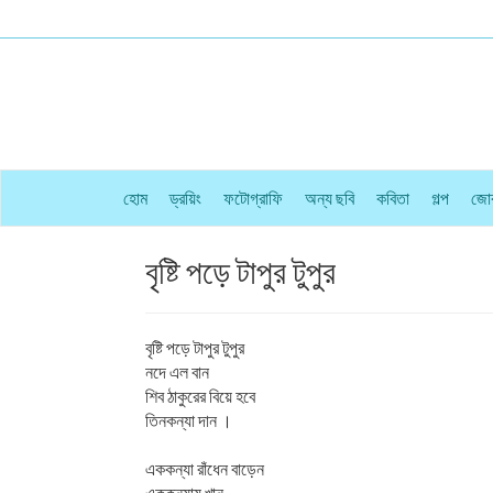
হোম
ড্রয়িং
ফটোগ্রাফি
অন্য ছবি
কবিতা
গল্প
জো
বৃষ্টি পড়ে টাপুর টুপুর
বৃষ্টি পড়ে টাপুর টুপুর
নদে এল বান
শিব ঠাকুরের বিয়ে হবে
তিনকন্যা দান ।
এককন্যা রাঁধেন বাড়েন