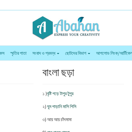
কস
স্মৃতির পাতা
সংবাদ ও প্রবন্ধ
ছোটদের বিভাগ
আপলোড লিংক/আর্টিকে
বাংলা ছড়া
১ )
বৃষ্টি পড়ে টাপুর টুপুর
২)
ঘুম পাড়ানি মাসি পিসি
৩)
আয় আয় চাঁদমামা