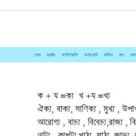
হোম
ড্রয়িং
ফটোগ্রাফি
অন্য ছবি
কবিতা
গল্প
জো