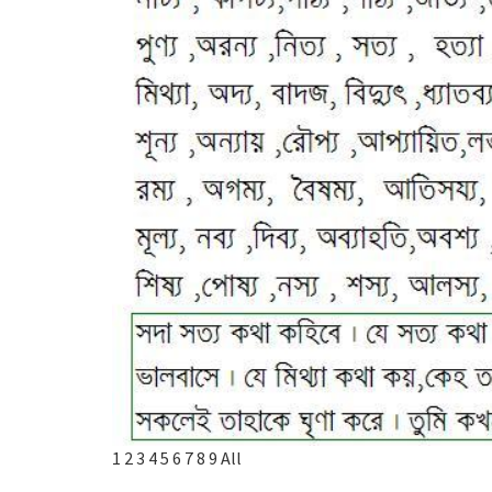
1
2
3
4
5
6
7
8
9
All