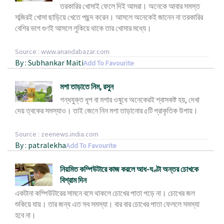
তরকারির খোসাই ফেলে দিই আমরা। অনেকে আবার সমস্ত
সব্জিরই খোসা ছাড়িয়ে খেতে পছন্দ করেন। আসলে অনেকেই জানেন না তরকারির
বেশির ভাগ গুণই আসলে লুকিয়ে থাকে তার খোসার মধ্যে।
Source : www.anandabazar.com
By : Subhankar Maiti
Add To Favourite
মশা তাড়াতে নিম, রসুন
গন্ধযুক্ত ধূপ বা মশার ওষুধে অনেকেরই শ্বাসকষ্ট হয়, দেখা
দেয় ত্বকের সমস্যাও। তাই জেনে নিন মশা তাড়ানোর ৫টি প্রাকৃতিক উপায়।
Source : zeenews.india.com
By : patralekha
Add To Favourite
নিয়মিত কম্পিউটারে কাজ করলে আধ-ঘণ্টা অন্তর চোখকে
বিশ্রাম দিন
একটানা কম্পিউটারের সামনে বসে থাকলে চোখের পাতা পড়ে না। চোখের জল
শুকিয়ে যায়। তার জন্য এত সব সমস্যা। বার বার চোখের পাতা ফেললে সমস্যা
হবে না।